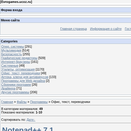
[
Evrogames.ucoz.ru
]
Форма входа
Меню сайта
Главная страница
Информация о сайте
Гос
Categories
Опер. системы
[291]
Мультимедия
[514]
Безопасность
[255]
Графические редакторы
[509]
Интернет,браузеры
[161]
Системные
[49]
Утилиты, оптимизация
[1170]
Офис, текст, переводчики
[49]
Аптека, ключи для антивирусов
[133]
Программы для Web дизайна
[2]
Сборники программ
[26]
Драйвера
[71]
Другие программы
[206]
Главная
»
Файлы
»
Программы
» Офис, текст, переводчики
В категории материалов
:
49
Показано материалов
:
1-10
Сортировать по
:
Дате
Notepad++ 7.1