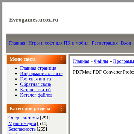
Evrogames.ucoz.ru
Главная
|
Игры и софт для ПК и мобил
|
Регистрация
|
Вход
Меню сайта
Главная
»
Файлы
»
Програм
Главная страница
PDFMate PDF Converter Profess
Информация о сайте
Гостевая книга
Обратная связь
Каталог статей
Каталог файлов
Категории раздела
Опер. системы
[291]
Мультимедия
[514]
Безопасность
[255]