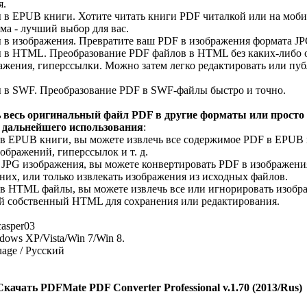
я.
 в EPUB книги. Хотите читать книги PDF читалкой или на моби
мма - лучший выбор для вас.
 в изображения. Превратите ваш PDF в изображения формата JPG
ы в HTML. Преобразование PDF файлов в HTML без каких-либо 
ажения, гиперссылки. Можно затем легко редактировать или пуб
 в SWF. Преобразование PDF в SWF-файлы быстро и точно.
 весь оригинальный файл PDF в другие форматы или просто 
 дальнейшего использования
:
в EPUB книги, вы можете извлечь все содержимое PDF в EPUB к
ображений, гиперссылок и т. д.
 JPG изображения, вы можете конвертировать PDF в изображения
них, или только извлекать изображения из исходных файлов.
в HTML файлы, вы можете извлечь все или игнорировать изображ
свой собственный HTML для сохранения или редактирования.
casper03
dows XP/Vista/Win 7/Win 8.
uage / Русский
Скачать PDFMate PDF Converter Professional v.1.70 (2013/Rus)