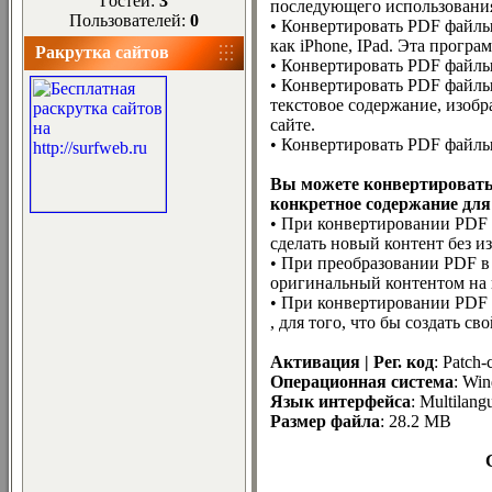
Гостей:
3
последующего использовани
Пользователей:
0
• Конвертировать PDF файлы
как iPhone, IPad. Эта програ
Ракрутка сайтов
• Конвертировать PDF файлы
• Конвертировать PDF файл
текстовое содержание, изобр
сайте.
• Конвертировать PDF файлы
Вы можете конвертировать
конкретное содержание для
• При конвертировании PDF 
сделать новый контент без из
• При преобразовании PDF в
оригинальный контентом на 
• При конвертировании PDF 
, для того, что бы создать 
Активация | Рег. код
: Patch-
Операционная система
: Win
Язык интерфейса
: Multilang
Размер файла
: 28.2 MB