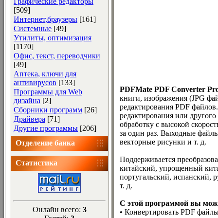
Графические редакторы
[509]
Интернет,браузеры
[161]
Системные
[49]
Утилиты, оптимизация
[1170]
Офис, текст, переводчики
[49]
Аптека, ключи для
антивирусов
[133]
PDFMate PDF Converter Prof
Программы для Web
книги, изображения (JPG фа
дизайна
[2]
редактирования PDF файлов.
Сборники программ
[26]
редактирования или другого
Драйвера
[71]
обработку с высокой скорос
Другие программы
[206]
за один раз. Выходные файлы
векторные рисунки и т. д.
Отделение банка
Поддерживается преобразова
Статистика
китайский, упрощенный кита
португальский, испанский, р
т. д.
С этой программой вы мож
Онлайн всего:
3
• Конвертировать PDF файлы