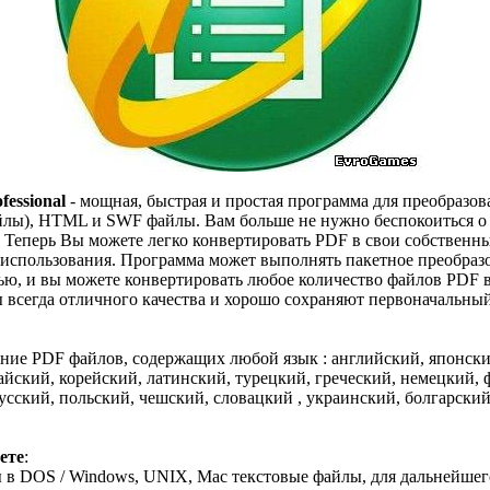
essional
- мощная, быстрая и простая программа для преобразов
йлы), HTML и SWF файлы. Вам больше не нужно беспокоиться о
 Теперь Вы можете легко конвертировать PDF в свои собственн
 использования. Программа может выполнять пакетное преобразо
тью, и вы можете конвертировать любое количество файлов PDF 
 всегда отличного качества и хорошо сохраняют первоначальный 
ние PDF файлов, содержащих любой язык : английский, японск
йский, корейский, латинский, турецкий, греческий, немецкий, 
усский, польский, чешский, словацкий , украинский, болгарски
ете
:
 в DOS / Windows, UNIX, Mac текстовые файлы, для дальнейшег