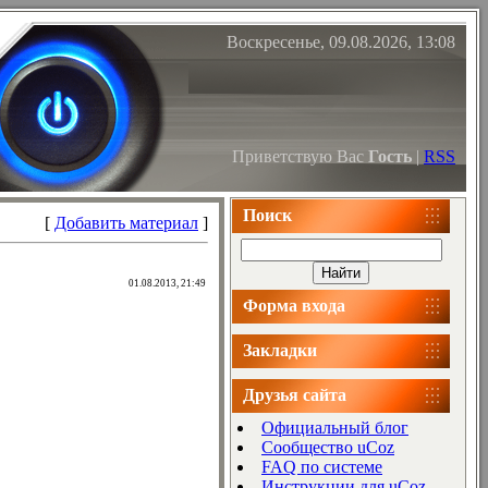
Воскресенье, 09.08.2026, 13:08
Приветствую Вас
Гость
|
RSS
Поиск
[
Добавить материал
]
01.08.2013, 21:49
Форма входа
Закладки
Друзья сайта
Официальный блог
Сообщество uCoz
FAQ по системе
Инструкции для uCoz