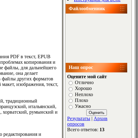
Файлообменник
ания PDF в текст, EPUB
 проблемах копирования и
Наш опрос
ые файлы, для дальнейшего
вание, она делает
Оцените мой сайт
в файлы других форматов
Отлично
макет, изображения, текст,
Хорошо
Неплохо
Плохо
ий, традиционный
Ужасно
французский, итальянский,
й, хорватский, румынский и
Результаты
|
Архив
опросов
Всего ответов:
13
о редактирования и