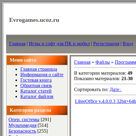
Evrogames.ucoz.ru
Главная
|
Игры и софт для ПК и мобил
|
Регистрация
|
Вход
Меню сайта
Главная
»
Файлы
»
Програм
Главная страница
В категории материалов
:
49
Информация о сайте
Показано материалов
:
21-30
Гостевая книга
Обратная связь
Сортировать по
:
Дате
Каталог статей
Каталог файлов
LibreOffice v.4.0.0.3 32bit+
Категории раздела
Опер. системы
[291]
Мультимедия
[514]
Безопасность
[255]