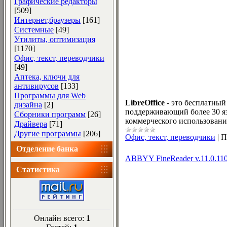
Графические редакторы
[509]
Интернет,браузеры
[161]
Системные
[49]
Утилиты, оптимизация
[1170]
Офис, текст, переводчики
[49]
Аптека, ключи для
антивирусов
[133]
Программы для Web
LibreOffice
- это бесплатны
дизайна
[2]
поддерживающий более 30 язы
Сборники программ
[26]
коммерческого использовани
Драйвера
[71]
Другие программы
[206]
Офис, текст, переводчики
|
П
Отделение банка
ABBYY FineReader v.11.0.110.
Статистика
Онлайн всего:
1