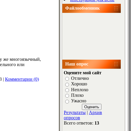
Файлообменник
му же многоязычный,
Наш опрос
тельного или
Оцените мой сайт
Отлично
3
|
Комментарии (0)
Хорошо
Неплохо
Плохо
Ужасно
Результаты
|
Архив
опросов
Всего ответов:
13