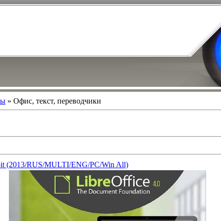
мы
» Офис, текст, переводчики
64bit (2013/RUS/MULTI/ENG/PC/Win All)