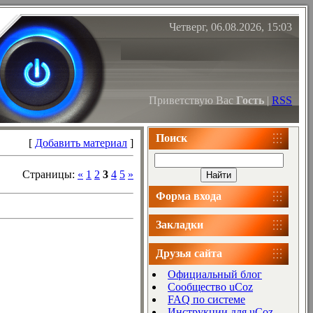
Четверг, 06.08.2026, 15:03
Приветствую Вас
Гость
|
RSS
Поиск
[
Добавить материал
]
Страницы
:
«
1
2
3
4
5
»
Форма входа
Закладки
Друзья сайта
Официальный блог
Сообщество uCoz
FAQ по системе
Инструкции для uCoz