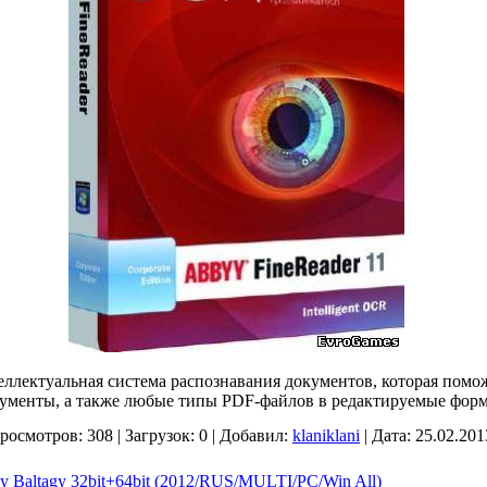
еллектуальная система распознавания документов, которая помо
ументы, а также любые типы PDF-файлов в редактируемые фор
росмотров:
308
|
Загрузок:
0
|
Добавил:
klaniklani
|
Дата:
25.02.201
e by Baltagy 32bit+64bit (2012/RUS/MULTI/PC/Win All)