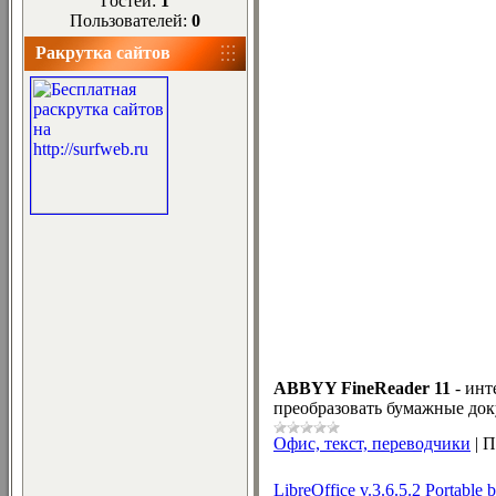
Гостей:
1
Пользователей:
0
Ракрутка сайтов
ABBYY FineReader 11
- инт
преобразовать бумажные док
Офис, текст, переводчики
|
П
LibreOffice v.3.6.5.2 Portabl