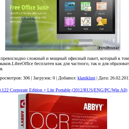
й превосходно сложный и мощный офисный пакет, который к то
ков.LibreOffice бесплатен как для частного, так и для образова
я.
росмотров:
306
|
Загрузок:
0
|
Добавил:
klaniklani
|
Дата:
26.02.201
122 Corporate Edition + Lite Portable (2012/RUS/ENG/PC/Win All)