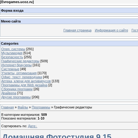
[
Evrogames.ucoz.ru
]
Форма входа
Меню сайта
Главная страница
Информация о сайте
Гос
Categories
Опер. системы
[291]
Мультимедия
[514]
Безопасность
[255]
Графические редакторы
[509]
Интернет,браузеры
[161]
Системные
[49]
Утилиты, оптимизация
[1170]
Офис, текст, переводчики
[49]
Аптека, ключи для антивирусов
[133]
Программы для Web дизайна
[2]
Сборники программ
[26]
Драйвера
[71]
Другие программы
[206]
Главная
»
Файлы
»
Программы
» Графические редакторы
В категории материалов
:
509
Показано материалов
:
1-10
Сортировать по
:
Дате
Домашняя Фотостудия 9.15