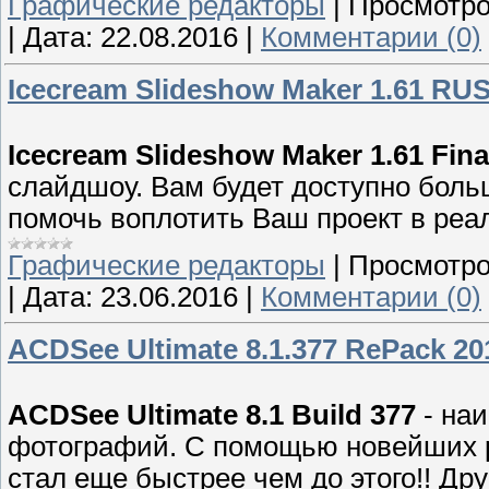
Графические редакторы
|
Просмотро
|
Дата:
22.08.2016
|
Комментарии (0)
Icecream Slideshow Maker 1.61 RU
Icecream Slideshow Maker 1.61 Fina
слайдшоу. Вам будет доступно боль
помочь воплотить Ваш проект в реа
Графические редакторы
|
Просмотро
|
Дата:
23.06.2016
|
Комментарии (0)
ACDSee Ultimate 8.1.377 RePack 20
ACDSee Ultimate 8.1 Build 377
- наи
фотографий. С помощью новейших ра
стал еще быстрее чем до этого!! Др