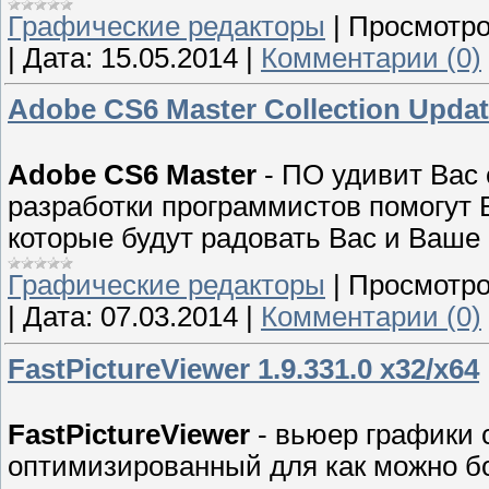
Графические редакторы
|
Просмотро
|
Дата:
15.05.2014
|
Комментарии (0)
Adobe CS6 Master Collection Updat
Adobe CS6 Master
- ПО удивит Вас
разработки программистов помогут 
которые будут радовать Вас и Ваше
Графические редакторы
|
Просмотро
|
Дата:
07.03.2014
|
Комментарии (0)
FastPictureViewer 1.9.331.0 x32/x64
FastPictureViewer
- вьюер графики 
оптимизированный для как можно б