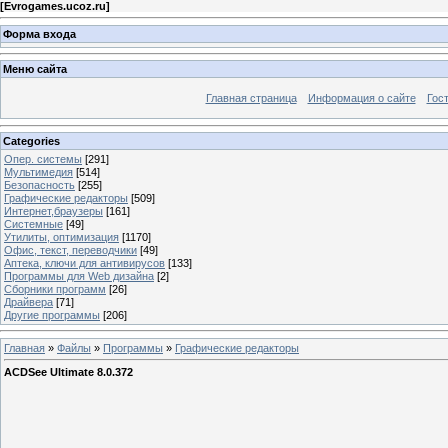
[
Evrogames.ucoz.ru
]
Форма входа
Меню сайта
Главная страница
Информация о сайте
Гос
Categories
Опер. системы
[291]
Мультимедия
[514]
Безопасность
[255]
Графические редакторы
[509]
Интернет,браузеры
[161]
Системные
[49]
Утилиты, оптимизация
[1170]
Офис, текст, переводчики
[49]
Аптека, ключи для антивирусов
[133]
Программы для Web дизайна
[2]
Сборники программ
[26]
Драйвера
[71]
Другие программы
[206]
Главная
»
Файлы
»
Программы
»
Графические редакторы
ACDSee Ultimate 8.0.372