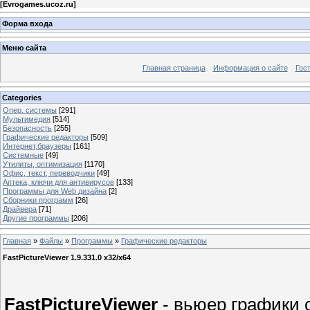
[
Evrogames.ucoz.ru
]
Форма входа
Меню сайта
Главная страница
Информация о сайте
Гос
Categories
Опер. системы
[291]
Мультимедия
[514]
Безопасность
[255]
Графические редакторы
[509]
Интернет,браузеры
[161]
Системные
[49]
Утилиты, оптимизация
[1170]
Офис, текст, переводчики
[49]
Аптека, ключи для антивирусов
[133]
Программы для Web дизайна
[2]
Сборники программ
[26]
Драйвера
[71]
Другие программы
[206]
Главная
»
Файлы
»
Программы
»
Графические редакторы
FastPictureViewer 1.9.331.0 x32/x64
FastPictureViewer
- вьюер графики 