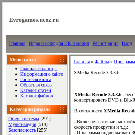
Evrogames.ucoz.ru
Главная
|
Игры и софт для ПК и мобил
|
Регистрация
|
Вход
Меню сайта
Главная
»
Файлы
»
Програм
Главная страница
XMedia Recode 3.3.3.6
Информация о сайте
Гостевая книга
Обратная связь
Каталог статей
XMedia Recode 3.3.3.6
- бес
Каталог файлов
конвертировать DVD и Blu-R
Категории раздела
Возможности
XMedia Recode
Опер. системы
[291]
- Включает готовые настройк
Мультимедия
[514]
скорость прокрутки и т.д.;
Безопасность
[255]
- Программа поддерживает 3