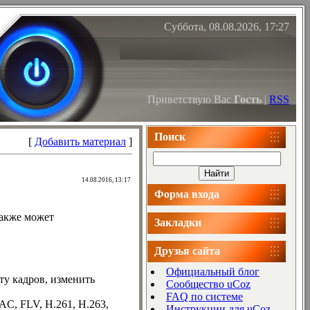
Суббота, 08.08.2026, 17:27
Приветствую Вас
Гость
|
RSS
Поиск
[
Добавить материал
]
14.08.2016, 13:17
Форма входа
Также может
Закладки
Друзья сайта
Официальный блог
ту кадров, изменить
Сообщество uCoz
FAQ по системе
C, FLV, H.261, H.263,
Инструкции для uCoz