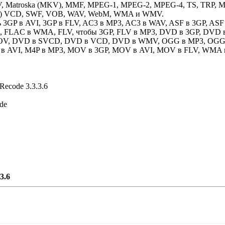
V, Matroska (MKV), MMF, MPEG-1, MPEG-2, MPEG-4, TS, TRP, 
S ) VCD, SWF, VOB, WAV, WebM, WMA и WMV.
 3GP в AVI, 3GP в FLV, AC3 в MP3, AC3 в WAV, ASF в 3GP, ASF
3, FLAC в WMA, FLV, чтобы 3GP, FLV в MP3, DVD в 3GP, DVD 
OV, DVD в SVCD, DVD в VCD, DVD в WMV, OGG в MP3, OGG
 в AVI, M4P в MP3, MOV в 3GP, MOV в AVI, MOV в FLV, WMA
Recode 3.3.3.6
.de
3.6