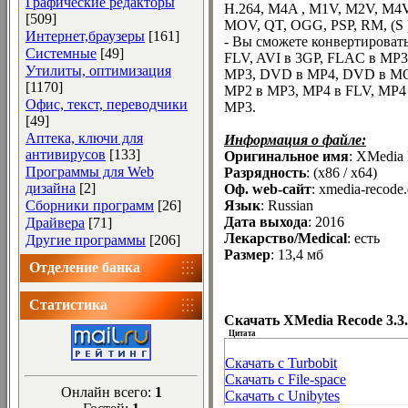
Графические редакторы
H.264, M4A , M1V, M2V, M4
[509]
MOV, QT, OGG, PSP, RM, (
Интернет,браузеры
[161]
- Вы сможете конвертировать
Системные
[49]
FLV, AVI в 3GP, FLAC в MP
Утилиты, оптимизация
MP3, DVD в MP4, DVD в M
[1170]
MP2 в MP3, MP4 в FLV, MP4
Офис, текст, переводчики
MP3.
[49]
Аптека, ключи для
Информация о файле:
антивирусов
[133]
Оригинальное имя
: XMedia 
Программы для Web
Разрядность
: (x86 / x64)
дизайна
[2]
Оф. web-сайт
: xmedia-recode
Сборники программ
[26]
Язык
: Russian
Дата выхода
: 2016
Драйвера
[71]
Лекарство/Medical
: есть
Другие программы
[206]
Размер
: 13,4 мб
Отделение банка
Статистика
Скачать XMedia Recode 3.3.
Цитата
Скачать с Turbobit
Скачать с File-space
Онлайн всего:
1
Скачать с Unibytes