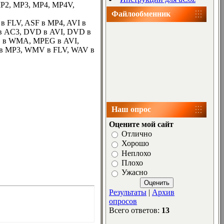
MP2, MP3, MP4, MP4V,
Файлообменник
 в FLV, ASF в MP4, AVI в
в AC3, DVD в AVI, DVD в
 в WMA, MPEG в AVI,
 в MP3, WMV в FLV, WAV в
Наш опрос
Оцените мой сайт
Отлично
Хорошо
Неплохо
Плохо
Ужасно
Результаты
|
Архив
опросов
Всего ответов:
13