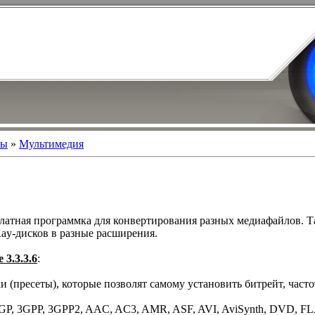
мы
»
Мультимедия
платная программка для конвертирования разных медиафайлов. 
ay-дисков в разные расширения.
 3.3.3.6
:
и (пресеты), которые позволят самому установить битрейт, часто
GP, 3GPP, 3GPP2, AAC, AC3, AMR, ASF, AVI, AviSynth, DVD, FLA