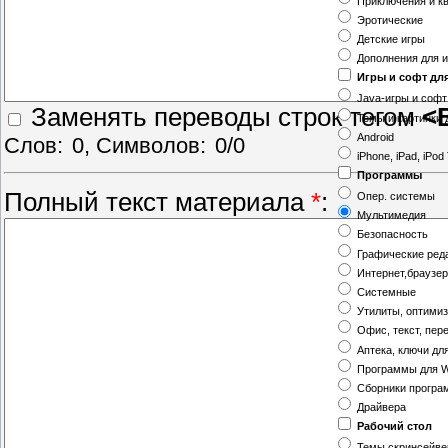
Приключения и к
Эротические
Детские игры
Дополнения для и
Игры и софт дл
Java-игры и софт
Заменять переводы строк тегом
<
Темы и картинки 
Android
Слов:
0
, Символов:
0/0
iPhone, iPad, iPod
Программы
Полный текст материала
*
:
Опер. системы
Мультимедия
Безопасность
Графические ред
Интернет,браузе
Системные
Утилиты, оптими
Офис, текст, пер
Аптека, ключи дл
Программы для W
Сборники програ
Драйвера
Рабочий стол
Темы,скринсейв