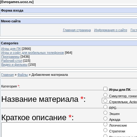
[
Evrogames.ucoz.ru
]
Форма входа
Меню сайта
Главная страница
Информация о сайте
Гос
Categories
Игры для ПК
[2866]
Игры и софт для мобильных телефонов
[964]
Программы
[3436]
Рабочий стол
[115]
Видео и фильмы
[150]
Главная
»
Файлы
» Добавление материала
Категория
*
:
Игры для ПК
Симулятор, гонки
Название материала
*
:
Стреляльки, Actio
RPG
Экшен
Краткое описание
*
:
Аркада
Логические
Стратегии