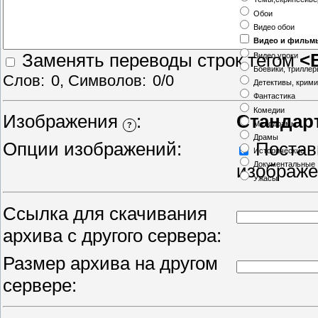
Обои
Видео обои
Видео и фильм
Заменять переводы строк тегом
<
Видео уроки
Боевики, трилле
Слов:
0
, Символов:
0/0
Детективы, крим
Фантастика
Комедии
Изображения
:
Стандар
Мелодрамы
?
Драмы
Опции изображений:
Постави
Исторические
Документальные
изображ
Ужасы
Ссылка для скачивания
архива с другого сервера:
Размер архива на другом
сервере: