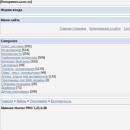
[
Evrogames.ucoz.ru
]
Форма входа
Меню сайта
Главная страница
Информация о сайте
Гос
Categories
Опер. системы
[291]
Мультимедия
[514]
Безопасность
[255]
Графические редакторы
[509]
Интернет,браузеры
[161]
Системные
[49]
Утилиты, оптимизация
[1170]
Офис, текст, переводчики
[49]
Аптека, ключи для антивирусов
[133]
Программы для Web дизайна
[2]
Сборники программ
[26]
Драйвера
[71]
Другие программы
[206]
Главная
»
Файлы
»
Программы
»
Безопасность
Malware Hunter PRO 1.21.0.38