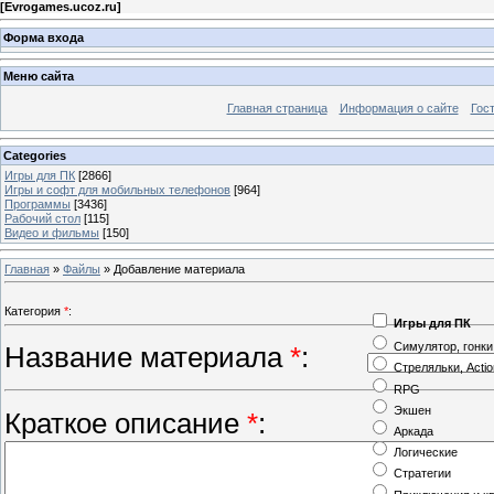
[
Evrogames.ucoz.ru
]
Форма входа
Меню сайта
Главная страница
Информация о сайте
Гос
Categories
Игры для ПК
[2866]
Игры и софт для мобильных телефонов
[964]
Программы
[3436]
Рабочий стол
[115]
Видео и фильмы
[150]
Главная
»
Файлы
» Добавление материала
Категория
*
:
Игры для ПК
Симулятор, гонки
Название материала
*
:
Стреляльки, Actio
RPG
Экшен
Краткое описание
*
:
Аркада
Логические
Стратегии