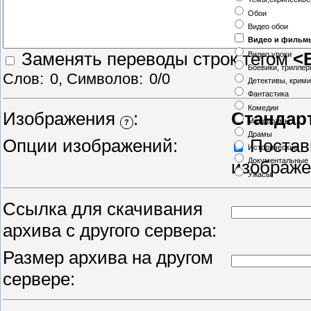
Обои
Видео обои
Видео и фильм
Заменять переводы строк тегом
<
Видео уроки
Боевики, трилле
Слов:
0
, Символов:
0/0
Детективы, крим
Фантастика
Комедии
Изображения
:
Стандар
Мелодрамы
?
Драмы
Опции изображений:
Постави
Исторические
Документальные
изображ
Ужасы
Ссылка для скачивания
архива с другого сервера:
Размер архива на другом
сервере: