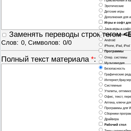
Приключения и к
Эротические
Детские игры
Дополнения для и
Игры и софт дл
Java-игры и софт
Заменять переводы строк тегом
<
Темы и картинки 
Android
Слов:
0
, Символов:
0/0
iPhone, iPad, iPod
Программы
Полный текст материала
*
:
Опер. системы
Мультимедия
Безопасность
Графические ред
Интернет,браузе
Системные
Утилиты, оптими
Офис, текст, пер
Аптека, ключи дл
Программы для W
Сборники програ
Драйвера
Рабочий стол
Темы,скринсейв