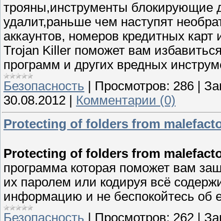
трояны,инструменты блокирующие д
удалит,раньше чем наступят необра
аккаунтов, номеров кредитных карт
Trojan Killer поможет вам избавить
программ и других вредных инструм
Безопасность
|
Просмотров:
286
|
За
30.08.2012
|
Комментарии (0)
Protecting of folders from malefacto
Protecting of folders from malefact
программа которая поможет вам за
их паролем или кодируя всё содер
информацию и не беспокойтесь об е
Безопасность
|
Просмотров:
262
|
За