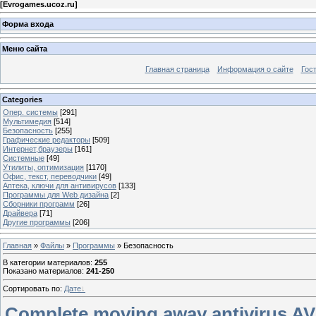
[
Evrogames.ucoz.ru
]
Форма входа
Меню сайта
Главная страница
Информация о сайте
Гос
Categories
Опер. системы
[291]
Мультимедия
[514]
Безопасность
[255]
Графические редакторы
[509]
Интернет,браузеры
[161]
Системные
[49]
Утилиты, оптимизация
[1170]
Офис, текст, переводчики
[49]
Аптека, ключи для антивирусов
[133]
Программы для Web дизайна
[2]
Сборники программ
[26]
Драйвера
[71]
Другие программы
[206]
Главная
»
Файлы
»
Программы
» Безопасность
В категории материалов
:
255
Показано материалов
:
241-250
Сортировать по
:
Дате
Complete moving away antivirus AV