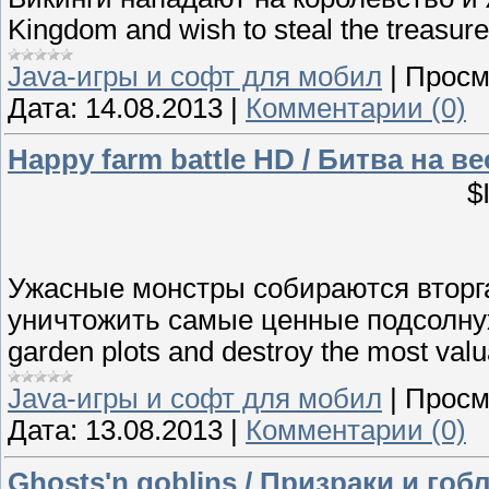
Kingdom and wish to steal the treasure
Java-игры и софт для мобил
|
Просм
Дата:
14.08.2013
|
Комментарии (0)
Happy farm battle HD / Битва на 
$
Ужасные монстры собираются вторга
уничтожить самые ценные подсолнухи!
garden plots and destroy the most valu
Java-игры и софт для мобил
|
Просм
Дата:
13.08.2013
|
Комментарии (0)
Ghosts'n goblins / Призраки и го