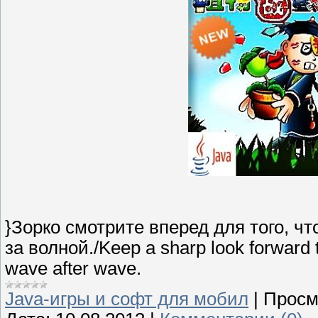
}Зорко смотрите вперед для того, чт
за волной./Keep a sharp look forward t
wave after wave.
Java-игры и софт для мобил
|
Просм