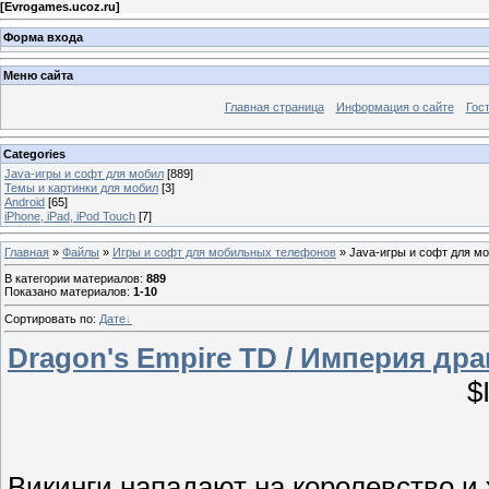
[
Evrogames.ucoz.ru
]
Форма входа
Меню сайта
Главная страница
Информация о сайте
Гос
Categories
Java-игры и софт для мобил
[889]
Темы и картинки для мобил
[3]
Android
[65]
iPhone, iPad, iPod Touch
[7]
Главная
»
Файлы
»
Игры и софт для мобильных телефонов
» Java-игры и софт для м
В категории материалов
:
889
Показано материалов
:
1-10
Сортировать по
:
Дате
Dragon's Empire TD / Империя дра
$
Викинги нападают на королевство и 