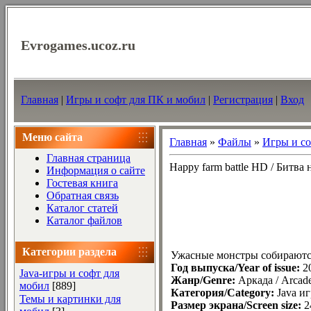
Evrogames.ucoz.ru
Главная
|
Игры и софт для ПК и мобил
|
Регистрация
|
Вход
Меню сайта
Главная
»
Файлы
»
Игры и со
Главная страница
Happy farm battle HD / Битва
Информация о сайте
Гостевая книга
Обратная связь
Каталог статей
Каталог файлов
Категории раздела
Ужасные монстры собираются
Год выпуска/Year of issue:
2
Java-игры и софт для
Жанр/Genre:
Аркада / Arcad
мобил
[889]
Категория/Category:
Java иг
Темы и картинки для
Размер экрана/Screen size:
2