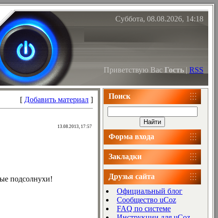
Суббота, 08.08.2026, 14:18
Приветствую Вас
Гость
|
RSS
Поиск
[
Добавить материал
]
13.08.2013, 17:57
Форма входа
Закладки
Друзья сайта
ные подсолнухи!
Официальный блог
Сообщество uCoz
FAQ по системе
Инструкции для uCoz