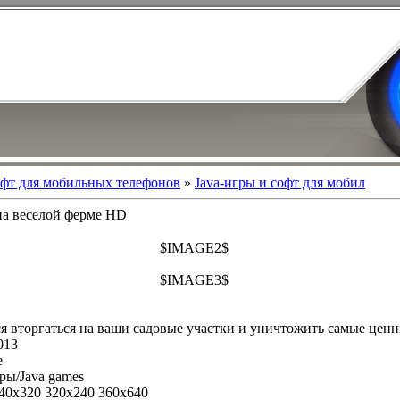
фт для мобильных телефонов
»
Java-игры и софт для мобил
 на веселой ферме HD
$IMAGE2$
$IMAGE3$
 вторгаться на ваши садовые участки и уничтожить самые цен
013
e
ры/Java games
40x320 320x240 360x640