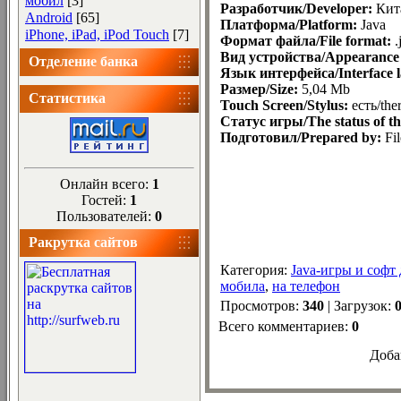
мобил
[3]
Разработчик/Developer:
Кит
Android
[65]
Платформа/Platform:
Java
iPhone, iPad, iPod Touch
[7]
Формат файла/File format:
.
Вид устройства/Appearance o
Отделение банка
Язык интерфейса/Interface 
Размер/Size:
5,04 Mb
Статистика
Touch Screen/Stylus:
есть/ther
Статус игры/The status of t
Подготовил/Prepared by:
Fil
Онлайн всего:
1
Гостей:
1
Пользователей:
0
Ракрутка сайтов
Категория
:
Java-игры и софт
мобила
,
на телефон
Просмотров
:
340
|
Загрузок
:
Всего комментариев
:
0
Доба