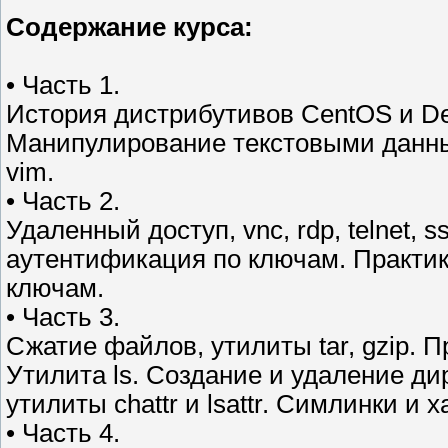
Содержание курса:
• Часть 1.
История дистрибутивов CentOS и De
Манипулирование текстовыми данным
vim.
• Часть 2.
Удаленный доступ, vnc, rdp, telnet, 
аутентификация по ключам. Практик
ключам.
• Часть 3.
Сжатие файлов, утилиты tar, gzip. 
Утилита ls. Создание и удаление д
утилиты chattr и lsattr. Симлинки и х
• Часть 4.