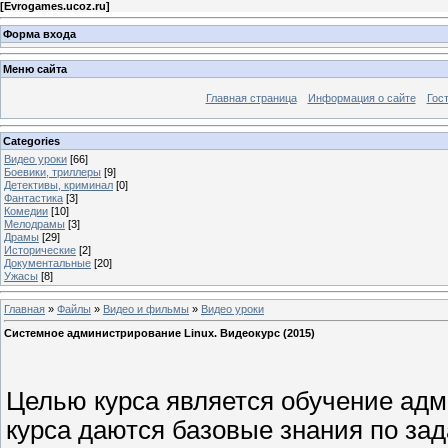
[
Evrogames.ucoz.ru
]
Форма входа
Меню сайта
Главная страница
Информация о сайте
Гос
Categories
Видео уроки
[66]
Боевики, триллеры
[9]
Детективы, криминал
[0]
Фантастика
[3]
Комедии
[10]
Мелодрамы
[3]
Драмы
[29]
Исторические
[2]
Документальные
[20]
Ужасы
[8]
Главная
»
Файлы
»
Видео и фильмы
»
Видео уроки
Системное администрирование Linux. Видеокурс (2015)
Целью курса является обучение адм
курса даются базовые знания по за