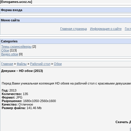
[
Evrogames.ucoz.ru
]
Форма входа
Меню сайта
Главная страница
Информация о сайте
Гос
Categories
Темы,скринсейверы
[2]
Обои
[113]
Видео обои
[0]
Главная
»
Файлы
»
Рабочий стол
»
Обои
Девушки – HD обои (2013)
Перед Вами уникальная коллекция HD обоев на рабочий стол с красивыми девушкам
Год:
2013
Количество:
135
Формат:
JPG
Разрешение:
1680х1050-2560х1600
Качество:
Отличное
Размер файла:
141.46 Mb
Скачать 