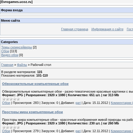
[
Evrogames.ucoz.ru
]
Форма входа
Меню сайта
Главная страница
Информация о сайте
Гос
Categories
Темы,скринсейверы
[2]
Обои
[113]
Видео обои
[0]
Главная
»
Файлы
» Рабочий стол
В разделе материалов
:
115
Показано материалов
:
101-110
Обворожительные компьютерные обои
Обворожительные компьютерные обои - разно-тематические красивые картинки с в
Формат: JPG | Разрешение: 1920 x 1080 | Количество: 651 шт. | rar 313 Mb
Обои
|
Просмотров:
283
|
Загрузок:
0
|
Добавил:
gari
|
Дата:
15.11.2012
|
Комментарии (
Просторы мира компьютерные обои
Просторы мира компьютерные обои - красочные изображения живой природы на рабо
Формат: JPG | Разрешение: 1920 x 1080 | Количество: 230 шт. | rar 260 Mb
Обои
|
Просмотров:
279
|
Загрузок:
0
|
Добавил:
gari
|
Дата:
12.11.2012
|
Комментарии (