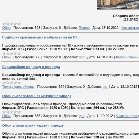
Сборник обоев 
115 JPEG 
Обои
|
Просмотров:
323
|
Загрузок:
0
|
Добавил:
Romeo
|
Дата:
15.10.2012
|
Комментар
Подборка красивейших изображений на ПК
Подборка красивейших изображений на ПК - архив с изображениями на разные темы 
Формат: JPG | Разрешение: 1920 x 1080 | Количество: 833 шт. | rar 273 Mb
Обои
|
Просмотров:
358
|
Загрузок:
0
|
Добавил:
gari
|
Дата:
14.10.2012
|
Комментарии 
Скринсейвер водопад и природа
Скринсейвер водопад и природа
- красивый скринсейвер с водопадом в лесу, на
величественной горы.
Темы,скринсейверы
|
Просмотров:
324
|
Загрузок:
0
|
Добавил:
gari
|
Дата:
13.10.2012
Обои очаровательная матушка природа
Обои очаровательная матушка природа - природные обои на рабочий стол.
Формат: JPG | Разрешение: 1920 x 1080 | Количество: 264 шт. | rar 283 Mb
Обои
|
Просмотров:
336
|
Загрузок:
0
|
Добавил:
gari
|
Дата:
11.10.2012
|
Комментарии (
Обои уголки жизни нашей природы
Обои уголки жизни нашей природы - коллекция изображений с красивейшими уголка
Формат: JPG | Разрешение: 1920 x 1080 | Количество: 328 шт. | rar 299 Mb