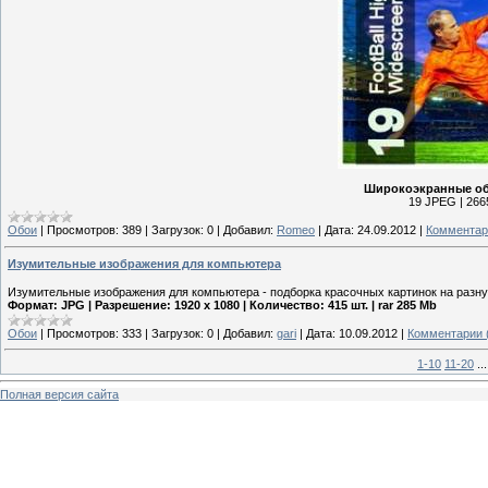
Широкоэкранные об
19 JPEG | 266
Обои
|
Просмотров:
389
|
Загрузок:
0
|
Добавил:
Romeo
|
Дата:
24.09.2012
|
Комментар
Изумительные изображения для компьютера
Изумительные изображения для компьютера - подборка красочных картинок на разн
Формат: JPG | Разрешение: 1920 x 1080 | Количество: 415 шт. | rar 285 Mb
Обои
|
Просмотров:
333
|
Загрузок:
0
|
Добавил:
gari
|
Дата:
10.09.2012
|
Комментарии 
1-10
11-20
...
Полная версия сайта