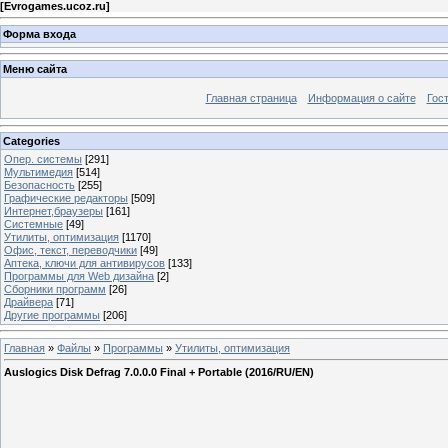
[
Evrogames.ucoz.ru
]
Форма входа
Меню сайта
Главная страница
Информация о сайте
Гос
Categories
Опер. системы
[291]
Мультимедия
[514]
Безопасность
[255]
Графические редакторы
[509]
Интернет,браузеры
[161]
Системные
[49]
Утилиты, оптимизация
[1170]
Офис, текст, переводчики
[49]
Аптека, ключи для антивирусов
[133]
Программы для Web дизайна
[2]
Сборники программ
[26]
Драйвера
[71]
Другие программы
[206]
Главная
»
Файлы
»
Программы
»
Утилиты, оптимизация
Auslogics Disk Defrag 7.0.0.0 Final + Portable (2016/RU/EN)