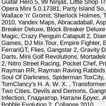
Guitar Hero 5, 99 Ninjas, Little Shop 
Opera Mini 5.0.17381, Party Island So,
Wallace 'n' Gromit, Sherlock Holmes,
2010, Yandex Maps, Abracadaball, Asph
Breaker Deluxe, Block Breaker Deluxe 
Magic, Crazy Penguin Catapult 2, Dia
Games, DJ Mix Tour, Empire Fighter, 
FerrariGT, Flies, Gangstar 2, Gravity 
Darts, Mini Golf Revolutions, Mortad
2, Nitro Street Racing, Pocket Chef, Pr
Rayman RR, Rayman Raving Rabbids T
Soul Of Darkness, Spiderman ToxCity,
TomClancy's H. A. W. X. , Transformers 
Two Cities, Devils and Demons, Gangs
Infection, Гладиатор, Натали Брукс, A
Bobble Evolution 2, Collapse 2010.