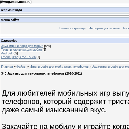
[
Evrogames.ucoz.ru
]
Форма входа
Меню сайта
Главная страница
Информация о сайте
Гос
Categories
Java-игры и софт для мобил
[889]
Темы и картинки для мобил
[3]
Android
[65]
iPhone, iPad, iPod Touch
[7]
Главная
»
Файлы
»
Игры и софт для мобильных телефонов
»
Java-игры и софт для м
340 Java игр для сенсорных телефонов (2010-2011)
Для любителей мобильных игр выпу
телефонов, который содержит триста
даже самый изысканный вкус.
Закачайте на мобилу и играйте когд