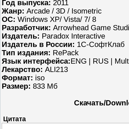
Год выпуска:
2011
Жанр:
Arcade / 3D / Isometric
ОС:
Windows XP/ Vista/ 7/ 8
Разработчик:
Arrowhead Game Stud
Издатель:
Paradox Interactive
Издатель в России:
1С-СофтКлаб
Тип издания:
RePack
Язык интерфейса:
ENG | RUS | Mult
Лекарство:
ALI213
Формат:
iso
Размер:
833 Мб
Скачать/Downl
Цитата