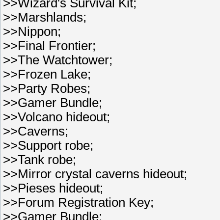
>>Wizard's Survival Kit;
>>Marshlands;
>>Nippon;
>>Final Frontier;
>>The Watchtower;
>>Frozen Lake;
>>Party Robes;
>>Gamer Bundle;
>>Volcano hideout;
>>Caverns;
>>Support robe;
>>Tank robe;
>>Mirror crystal caverns hideout;
>>Pieses hideout;
>>Forum Registration Key;
>>Gamer Bundle;