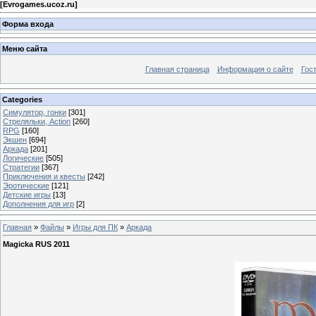
[
Evrogames.ucoz.ru
]
Форма входа
Меню сайта
Главная страница
Информация о сайте
Гос
Categories
Симулятор, гонки
[301]
Стреляльки, Action
[260]
RPG
[160]
Экшен
[694]
Аркада
[201]
Логические
[505]
Стратегии
[367]
Приключения и квесты
[242]
Эротические
[121]
Детские игры
[13]
Дополнения для игр
[2]
Главная
»
Файлы
»
Игры для ПК
»
Аркада
Magicka RUS 2011