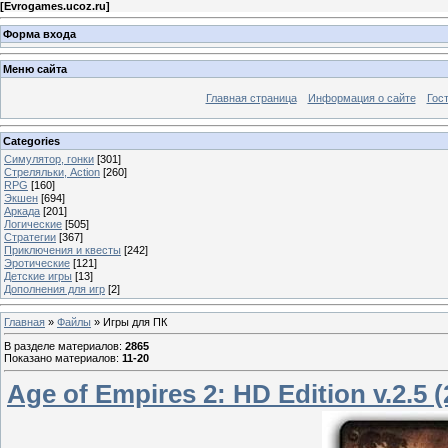
[
Evrogames.ucoz.ru
]
Форма входа
Меню сайта
Главная страница
Информация о сайте
Гос
Categories
Симулятор, гонки
[301]
Стреляльки, Action
[260]
RPG
[160]
Экшен
[694]
Аркада
[201]
Логические
[505]
Стратегии
[367]
Приключения и квесты
[242]
Эротические
[121]
Детские игры
[13]
Дополнения для игр
[2]
Главная
»
Файлы
» Игры для ПК
В разделе материалов
:
2865
Показано материалов
:
11-20
Age of Empires 2: HD Edition v.2.5