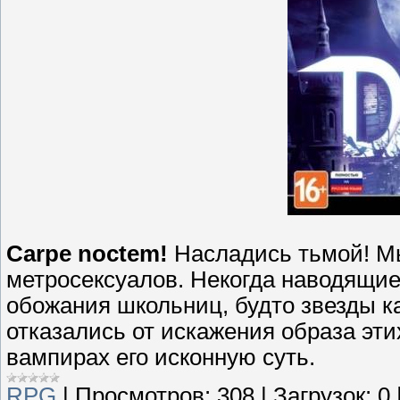
Carpe noctem!
Насладись тьмой! Мы
метросексуалов. Некогда наводящие
обожания школьниц, будто звезды к
отказались от искажения образа эт
вампирах его исконную суть.
RPG
|
Просмотров:
308
|
Загрузок:
0