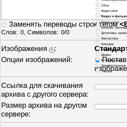
Обои
Видео обои
Видео и фильм
Заменять переводы строк тегом
<
Видео уроки
Боевики, трилле
Слов:
0
, Символов:
0/0
Детективы, крим
Фантастика
Комедии
Изображения
:
Стандар
Мелодрамы
?
Драмы
Опции изображений:
Постави
Исторические
Документальные
изображ
Ужасы
Ссылка для скачивания
архива с другого сервера:
Размер архива на другом
сервере: