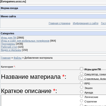
[
Evrogames.ucoz.ru
]
Форма входа
Меню сайта
Главная страница
Информация о сайте
Гос
Categories
Игры для ПК
[2866]
Игры и софт для мобильных телефонов
[964]
Программы
[3436]
Рабочий стол
[115]
Видео и фильмы
[150]
Главная
»
Файлы
» Добавление материала
Категория
*
:
Игры для ПК
Симулятор, гонки
Название материала
*
:
Стреляльки, Actio
RPG
Экшен
Краткое описание
*
:
Аркада
Логические
Стратегии