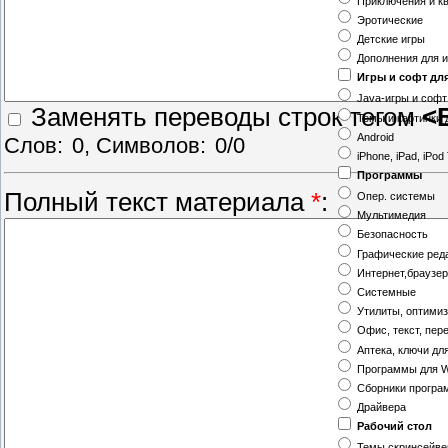
Приключения и к
Эротические
Детские игры
Дополнения для и
Игры и софт дл
Java-игры и софт
Заменять переводы строк тегом
<
Темы и картинки 
Android
Слов:
0
, Символов:
0/0
iPhone, iPad, iPod
Программы
Полный текст материала
*
:
Опер. системы
Мультимедия
Безопасность
Графические ред
Интернет,браузе
Системные
Утилиты, оптими
Офис, текст, пер
Аптека, ключи дл
Программы для W
Сборники програ
Драйвера
Рабочий стол
Темы,скринсейв