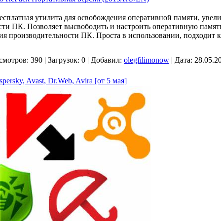
бесплатная утилита для освобождения оперативной памяти, увели
ти ПК. Позволяет высвободить и настроить оперативную памят
 производительности ПК. Проста в использовании, подходит ка
смотров:
390
|
Загрузок:
0
|
Добавил:
olegfilimonow
|
Дата:
28.05.2
sky, Avast, Dr.Web, Avira [от 5 мая]