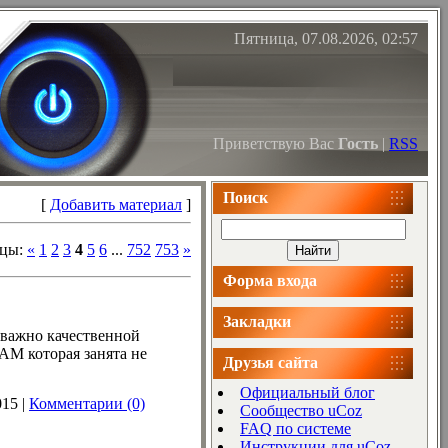
Пятница, 07.08.2026, 02:57
Приветствую Вас
Гость
|
RSS
Поиск
[
Добавить материал
]
ицы
:
«
1
2
3
4
5
6
...
752
753
»
Форма входа
Закладки
е важно качественной
AM которая занята не
Друзья сайта
Официальный блог
015
|
Комментарии (0)
Сообщество uCoz
FAQ по системе
Инструкции для uCoz