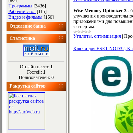
[964]
Программы
[3436]
Wise Memory Optimizer 3
- 
Рабочий стол
[115]
улучшения производительнос
Видео и фильмы
[150]
приложениями для повышения
Отделение банка
экспертам.
Утилиты, оптимизация
|
Про
Статистика
Ключи для ESET NOD32, Kasper
Онлайн всего:
1
Гостей:
1
Пользователей:
0
Ракрутка сайтов