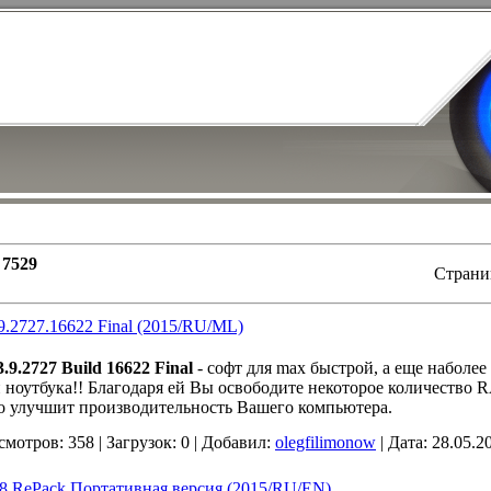
:
7529
Стран
9.2727.16622 Final (2015/RU/ML)
.9.2727 Build 16622 Final
- софт для max быстрой, а еще наболе
ноутбука!! Благодаря ей Вы освободите некоторое количество R
 улучшит производительность Вашего компьютера.
смотров:
358
|
Загрузок:
0
|
Добавил:
olegfilimonow
|
Дата:
28.05.2
88 RePack Портативная версия (2015/RU/EN)