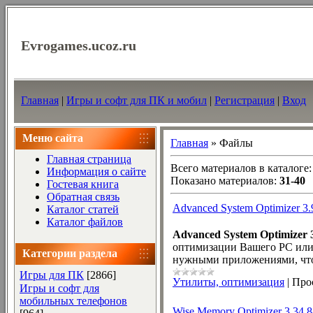
Evrogames.ucoz.ru
Главная
|
Игры и софт для ПК и мобил
|
Регистрация
|
Вход
Меню сайта
Главная
»
Файлы
Главная страница
Всего материалов в каталоге
Информация о сайте
Показано материалов
:
31-40
Гостевая книга
Обратная связь
Advanced System Optimizer 3.
Каталог статей
Каталог файлов
Advanced System Optimizer 3
оптимизации Вашего PC или 
Категории раздела
нужными приложениями, что
Игры для ПК
[2866]
Утилиты, оптимизация
|
Про
Игры и софт для
мобильных телефонов
Wise Memory Optimizer 3.34.