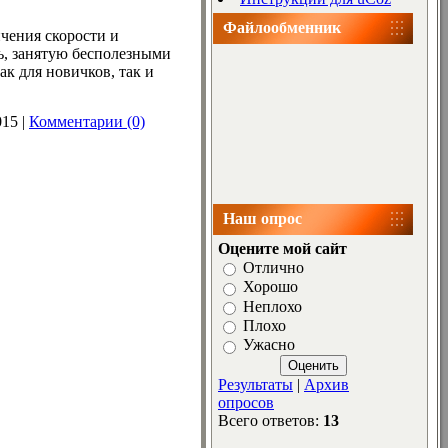
Файлообменник
чения скорости и
ь, занятую бесполезными
к для новичков, так и
015
|
Комментарии (0)
Наш опрос
Оцените мой сайт
Отлично
Хорошо
Неплохо
Плохо
Ужасно
Результаты
|
Архив
опросов
Всего ответов:
13