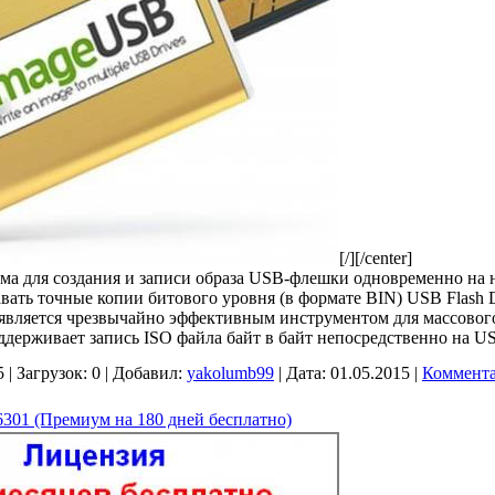
[/][/center]
мма для создания и записи образа USB-флешки одновременно на
вать точные копии битового уровня (в формате BIN) USB Flash 
является чрезвычайно эффективным инструментом для массово
держивает запись ISO файла байт в байт непосредственно на U
5
|
Загрузок:
0
|
Добавил:
yakolumb99
|
Дата:
01.05.2015
|
Коммента
6301 (Премиум на 180 дней бесплатно)