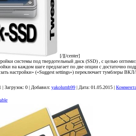
[/][/center]
тройки системы под твердотельный диск (SSD) , с целью оптими
ройки на каждом шаге предлагает по две опции с достаточно п
зать настройки» («Suggest settings») переключает тумблеры ВК
1
|
Загрузок:
0
|
Добавил:
yakolumb99
|
Дата:
01.05.2015
|
Коммента
able