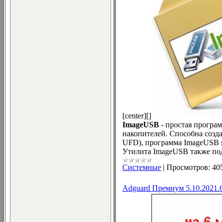
[center][]
ImageUSB
- простая програ
накопителей. Способна созда
UFD), программа ImageUSB 
Утилита ImageUSB также под
Системные
|
Просмотров:
40
Adguard Премиум 5.10.2021.