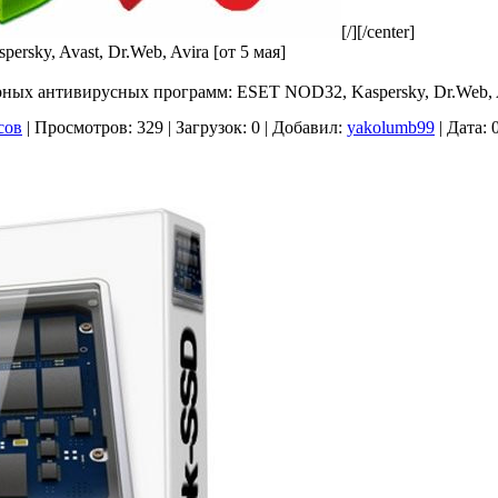
[/][/center]
sky, Avast, Dr.Web, Avira [от 5 мая]
ных антивирусных программ: ESET NOD32, Kaspersky, Dr.Web, Av
сов
|
Просмотров:
329
|
Загрузок:
0
|
Добавил:
yakolumb99
|
Дата: