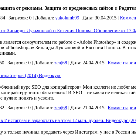
Защита от рекламы
,
Защита от вредоносных сайтов
и
Родите
384
|
Загрузок:
0
|
Добавил:
yakolumb99
|
Дата:
30.04.2015
|
Коммен
 от Зинаиды Лукьяновой и Евгения Попова. Обновление от 17.04
 является самоучителем по работе с «Adobe Photoshop» и содерж
ов «Photoshop-а» Зинаиды Лукьяновой и Евгения Попова. В этих
ениями.
50
|
Загрузок:
0
|
Добавил:
zenj68
|
Дата:
24.04.2015
|
Комментарии 
опирайтеров (2014) Видеокурс
бленный курс SEO для копирайтеров» Мои коллеги не любят мен
копирайтеру знать обязательно! И SEO – никакая не великая та
е нужно понять и усвоить.
82
|
Загрузок:
0
|
Добавил:
zenj68
|
Дата:
21.04.2015
|
Комментарии 
 в Инстаграм и заработать на этом 12 млн. рублей. Видеокурс (20
ду я только начинал продавать через Инстаграм, у нас в России и