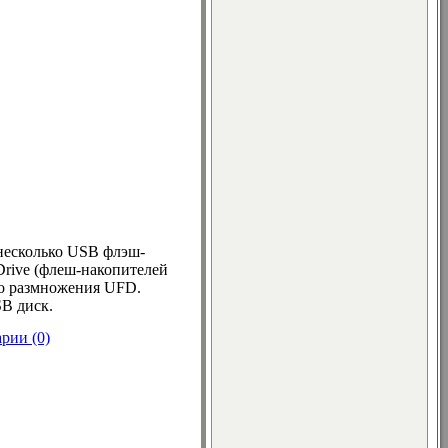
 несколько USB флэш-
Drive (флеш-накопителей
го размножения UFD.
SB диск.
рии (0)